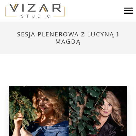
×
Skip
to
STRONA GŁÓWNA
content
PORTFOLIO
SESJA PLENEROWA Z LUCYNĄ I
MAGDĄ
BLOG
O NAS
FAQ
KONTAKT