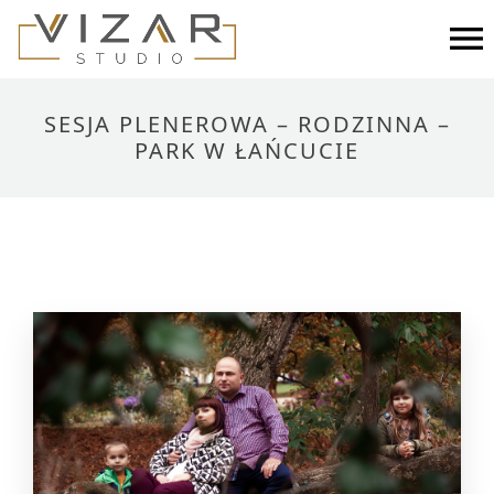
×
Skip
to
STRONA GŁÓWNA
content
PORTFOLIO
SESJA PLENEROWA – RODZINNA –
PARK W ŁAŃCUCIE
BLOG
O NAS
FAQ
KONTAKT