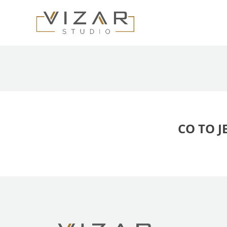
Skip
to
content
CO TO J